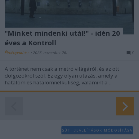
"Minket mindenki utál!" - idén 20
éves a Kontroll
Élményvadász
•
2023. november 26.
0
A történet nem csak a metró világáról, és az ott
dolgozókról szól. Ez egy olyan utazás, amely a
hatalom és hatalomnélküliség, valamint a ...
SÜTI BEÁLLÍTÁSOK MÓDOSÍTÁSA