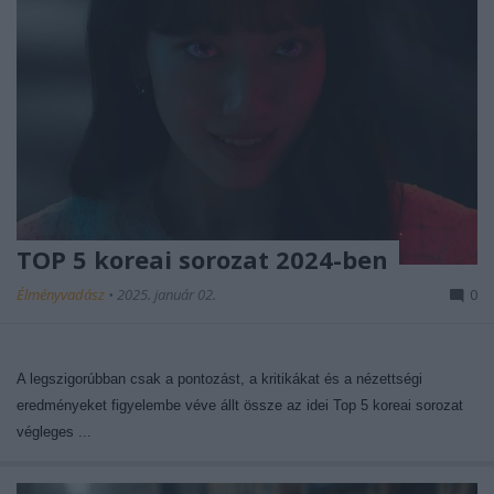
TOP 5 koreai sorozat 2024-ben
Élményvadász
•
2025. január 02.
0
A legszigorúbban csak a pontozást, a kritikákat és a nézettségi
eredményeket figyelembe véve állt össze az idei Top 5 koreai sorozat
végleges ...