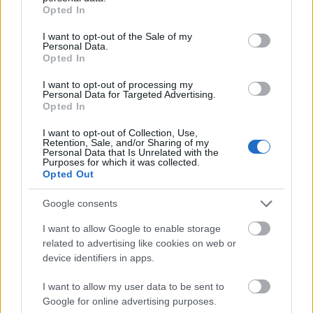
grant or deny consent to Google and its third-party tags to
Opted In
Élményvadász
•
2024. október 23.
0
use your data for below specified purposes in below Google
consent section.
I want to opt-out of the Sale of my
Personal Data.
Opted In
Október 25-én Budapesten, 26-án pedig Keszthelyen
I want to opt-out of processing my
koncertezik az Unisex könnyűzenei együttes. Az idén új
Personal Data for Targeted Advertising.
énekesnővel kiegészült zenekar tagjai ...
Opted In
I want to opt-out of Collection, Use,
Retention, Sale, and/or Sharing of my
Personal Data that Is Unrelated with the
Purposes for which it was collected.
Opted Out
Google consents
I want to allow Google to enable storage
related to advertising like cookies on web or
device identifiers in apps.
I want to allow my user data to be sent to
Google for online advertising purposes.