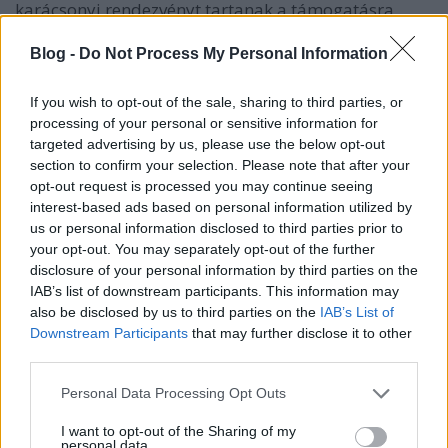
karácsonyi rendezvényt tartanak a támogatásra
szorulóknak ételosztással, koncerttel.
...
Blog -
Do Not Process My Personal Information
If you wish to opt-out of the sale, sharing to third parties, or
processing of your personal or sensitive information for
targeted advertising by us, please use the below opt-out
section to confirm your selection. Please note that after your
opt-out request is processed you may continue seeing
interest-based ads based on personal information utilized by
us or personal information disclosed to third parties prior to
your opt-out. You may separately opt-out of the further
disclosure of your personal information by third parties on the
IAB’s list of downstream participants. This information may
also be disclosed by us to third parties on the
IAB’s List of
Downstream Participants
that may further disclose it to other
third parties.
Please note that this website/app uses one or more Google
Personal Data Processing Opt Outs
Csoda az élet - Unisex dupla
services and may gather and store information including but
not limited to your visit or usage behaviour. You may click to
I want to opt-out of the Sharing of my
szülinapi koncert
personal data.