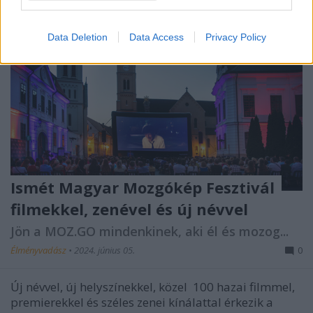
Data Deletion
Data Access
Privacy Policy
Ismét Magyar Mozgókép Fesztivál
filmekkel, zenével és új névvel
Jön a MOZ.GO mindenkinek, aki él és mozog...
Élményvadász
•
2024. június 05.
0
Új névvel, új helyszínekkel, közel
100 hazai
filmmel,
premierekkel és széles zenei kínálattal érkezik a