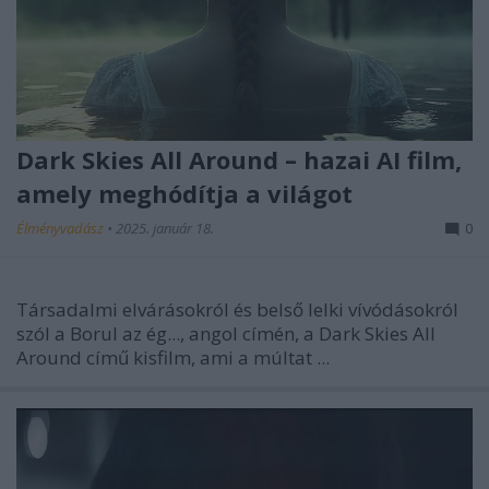
Dark Skies All Around – hazai AI film,
amely meghódítja a világot
Élményvadász
•
2025. január 18.
0
Társadalmi elvárásokról és belső lelki vívódásokról
szól a Borul az ég..., angol címén, a Dark Skies All
Around című kisfilm, ami a múltat ...