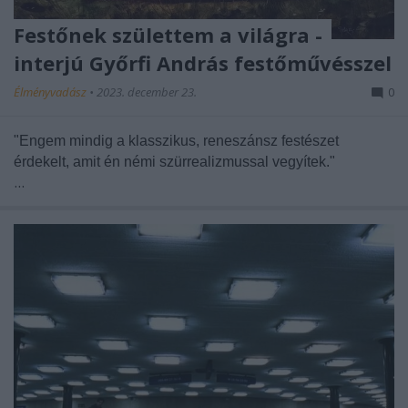
Festőnek születtem a világra -
interjú Győrfi András festőművésszel
Élményvadász
•
2023. december 23.
0
"Engem mindig a klasszikus, reneszánsz festészet
érdekelt, amit én némi szürrealizmussal vegyítek."
...