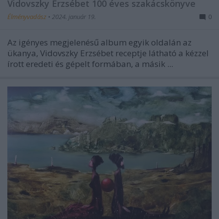
Vidovszky Erzsébet 100 éves szakácskönyve
Élményvadász
•
2024. január 19.
0
Az igényes megjelenésű album egyik oldalán az
ükanya, Vidovszky Erzsébet receptje látható a kézzel
írott eredeti és gépelt formában, a másik ...