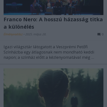
Franco Nero: A hosszú házasság titka
a különélés
Élményvadász
•
2025. május 28.
0
Igazi világsztár látogatott a Veszprémi Petőfi
Színházba egy átlagosnak nem mondható keddi
napon; a színház előtt a kézlenyomatával még ...