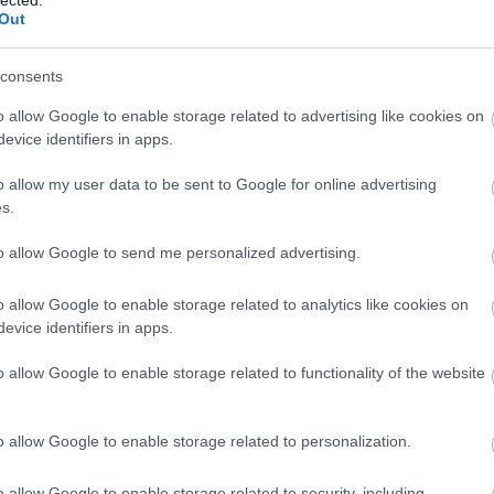
202
Out
202
To
consents
Cí
o allow Google to enable storage related to advertising like cookies on
#ma
evice identifiers in apps.
Fil
Ani
o allow my user data to be sent to Google for online advertising
szá
s.
Köz
kül
to allow Google to send me personalized advertising.
Epe
ad
o allow Google to enable storage related to analytics like cookies on
ADS
evice identifiers in apps.
Kul
AI-
o allow Google to enable storage related to functionality of the website
Int
ajá
kik
o allow Google to enable storage related to personalization.
al
alk
o allow Google to enable storage related to security, including