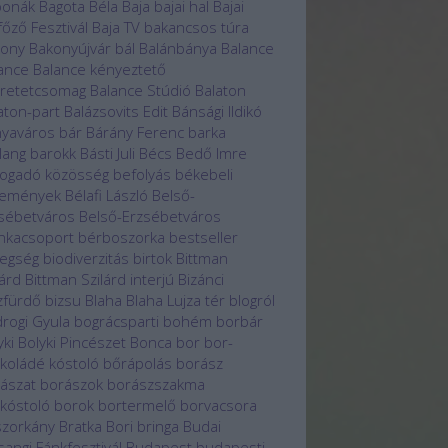
bonák
Bagota Béla
Baja
bajai hal
Bajai
főző Fesztivál
Baja TV
bakancsos túra
kony
Bakonyújvár
bál
Balánbánya
Balance
ance
Balance kényeztető
retetcsomag
Balance Stúdió
Balaton
aton-part
Balázsovits Edit
Bánsági Ildikó
yaváros
bár
Bárány Ferenc
barka
lang
barokk
Básti Juli
Bécs
Bedő Imre
ogadó közösség
befolyás
békebeli
temények
Bélafi László
Belső-
sébetváros
Belső-Erzsébetváros
nkacsoport
bérboszorka
bestseller
egség
biodiverzitás
birtok
Bittman
lárd
Bittman Szilárd interjú
Bizánci
zfürdő
bizsu
Blaha
Blaha Lujza tér
blogról
rogi Gyula
bográcsparti
bohém borbár
yki
Bolyki Pincészet
Bonca
bor
bor-
koládé kóstoló
bőrápolás
borász
ászat
borászok
borászszakma
kóstoló
borok
bortermelő
borvacsora
zorkány
Bratka Bori
bringa
Budai
sangi Fánkfesztivál
Budapest
budapesti