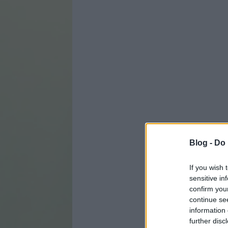
Blog -
Do 
If you wish 
sensitive in
confirm you
continue se
information 
further disc