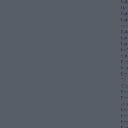
ba
Hal
Ba
bal
sze
Bal
bán
bar
bef
sü
Erz
Mu
bet
Szi
Gő
Bod
Bol
cso
bor
bor
bos
Far