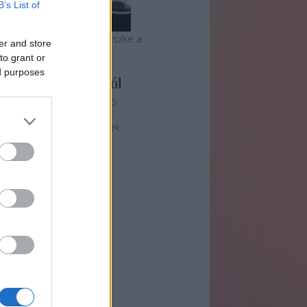
B’s List of
 tihanyi Echo csapata büszke a
er and store
utyabarátságra
to grant or
ed purposes
ményvadász blogról
ényvadászat - Oldal ajánló
ez + Felhasználási feltételek
chívum
25 május
(
1
)
5 január
(
2
)
24 december
(
1
)
4 október
(
2
)
4 június
(
1
)
4 január
(
1
)
23 december
(
1
)
23 november
(
1
)
23 szeptember
(
1
)