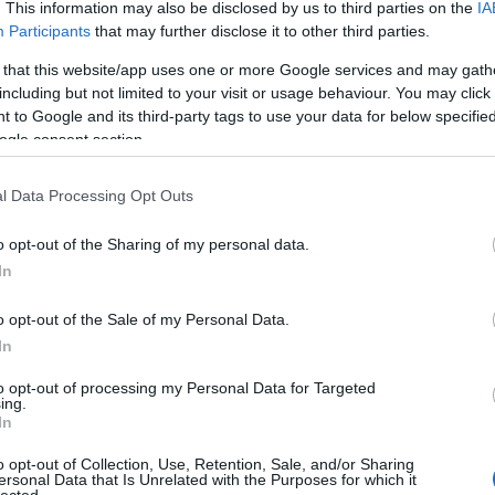
. This information may also be disclosed by us to third parties on the
IA
Participants
that may further disclose it to other third parties.
A
 that this website/app uses one or more Google services and may gath
k
including but not limited to your visit or usage behaviour. You may click 
 to Google and its third-party tags to use your data for below specifi
Él
ogle consent section.
Élm
l Data Processing Opt Outs
Mi 
o opt-out of the Sharing of my personal data.
Ar
In
20
202
o opt-out of the Sale of my Personal Data.
20
In
202
202
to opt-out of processing my Personal Data for Targeted
ing.
202
In
20
20
o opt-out of Collection, Use, Retention, Sale, and/or Sharing
20
ersonal Data that Is Unrelated with the Purposes for which it
lected.