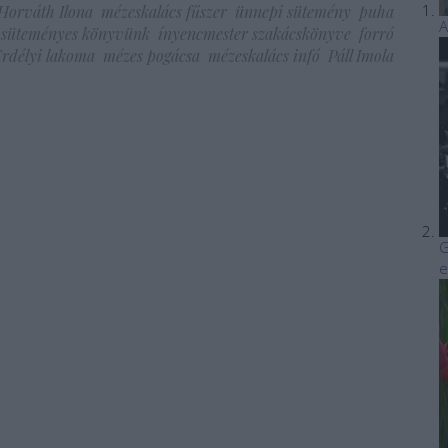
Horváth Ilona
mézeskalács fűszer
ünnepi sütemény
puha
A
 süteményes könyvünk
ínyencmester szakácskönyve
forró
rdélyi lakoma
mézes pogácsa
mézeskalács infó
Páll Imola
G
e