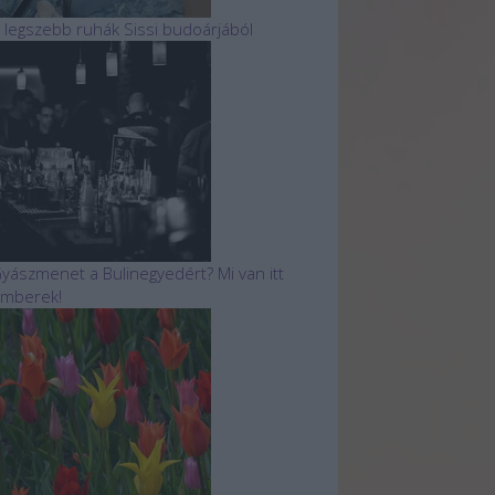
 legszebb ruhák Sissi budoárjából
yászmenet a Bulinegyedért? Mi van itt
mberek!