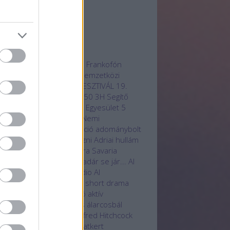
3 március
(
1
)
3 február
(
1
)
vább
...
mkék
radjotthon
100 film
12. Frankofón
mnapokon
16. Anilogue Nemzetközi
mációs
17. OLASZ FILMFESZTIVÁL
19.
zadi receptek
20 éves
250
3H Segítő
hasznú Egyesület
3H SK Egyesület
5
önleges hotelszoba
85. Nemi
rfesztivál
A.I.
Aat
aberráció
adománybolt
ományosztás
adományozni
Adriai hullám
 Service
Ady Endre
Agora Savaria
turális Központ
Ahol a madár se jár...
AI
technológia
Aillusion Studio
AI
ernational Film Festival
AI short drama
ndékutalvány
ajánló
akció
aktív
apcsolódás
aktív pihenés
álarcosbál
bum
Alcsúti Arborétum
Alfred Hitchcock
otás
alkotók
állatbarát
Állatkert