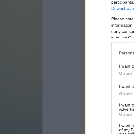
participants
Downstream 
Please note
information 
deny consent
in below Go
Persona
I want t
Opted 
I want t
Opted 
I want 
Advertis
Opted 
I want t
of my P
was col