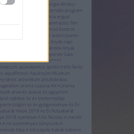
atmentés
állatvédelem
allergia
Almásy-
tély
Alsóörs
alternatív
alternatív program
lág
Amon-Ré
Anachronistica
angyal
logue Fesztivál
animáció
animációs film
kh
Antal Nimród
Antal Nimród Kontroll
i-valentin
antiaging stúdió
antihisztamin
ák napi
Anyák napi futás
Anyák napi
gverseny
Anyák napi kalandok
Anyák
i libegőzés
Anyák napi Operett Gála
ák Napja
Aphrodite Hotel****
kalipszis
apokaliptikus
áprilisi tréfa
Áprily
os
aquafitness
Aquincumi Múzeum
ny János
arborétum
arisztokrácia
mageddon
aroma szauna
Art+Cinema
mozik
árverés
aukció
Az egyiptomi
álynő rejtélye
Az év bortermelője
yarországon
az év gyógynövénye
Az Év
yabarát Helye 2018
Az Év Kutyabarát
ye 2018 nyertesei
A kis Nicolas
A mesék
a
A mi süteményes könyvünk
A
mesék titka
A Vérszipoly
babák
babona