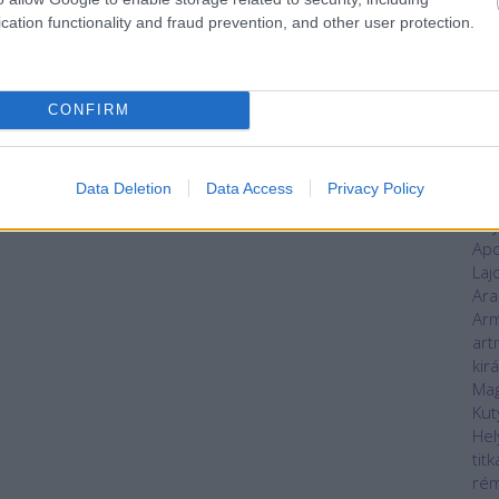
áll
cation functionality and fraud prevention, and other user protection.
kas
alvi
Ani
an
CONFIRM
ant
Any
han
Data Deletion
Data Access
Privacy Policy
nap
Any
Apo
Laj
Ara
Ar
art
kir
Mag
Kut
Hel
titk
rém