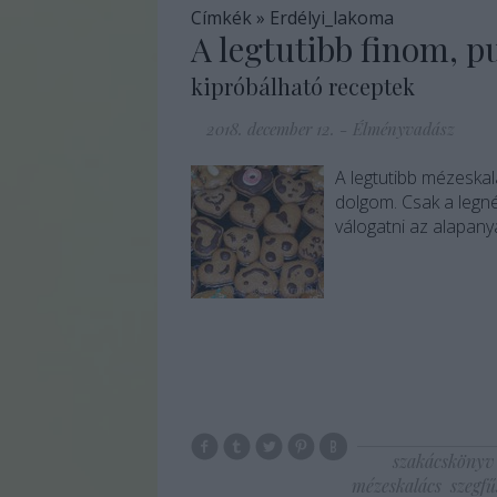
Címkék
»
Erdélyi_lakoma
A legtutibb finom, 
kipróbálható receptek
2018. december 12.
-
Élményvadász
A legtutibb mézeskal
dolgom. Csak a legné
válogatni az alapanya
szakácskönyv
mézeskalács
szegfű