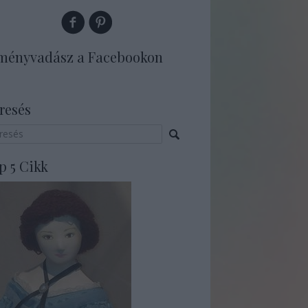
ményvadász a Facebookon
resés
p 5 Cikk