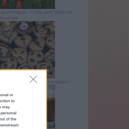
ulipánvirágzás - 5 hely, amit tavasszal
átnod kell!
 legtutibb finom, puha mézeskalács
sonal or
ection to
ou may
 personal
out of the
 downstream