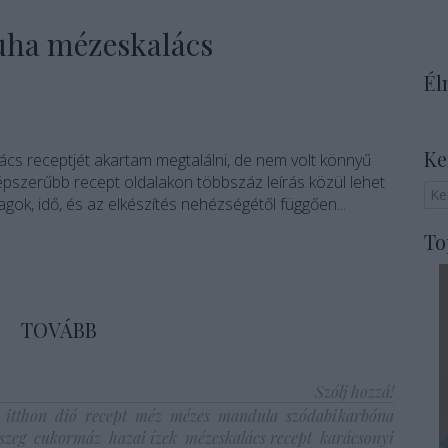
puha mézeskalács
Él
Ke
ács receptjét akartam megtalálni, de nem volt könnyű
pszerűbb recept oldalakon többszáz leírás közül lehet
gok, idő, és az elkészítés nehézségétől függően...
To
TOVÁBB
Szólj hozzá!
itthon
dió
recept
méz
mézes
mandula
szódabikarbóna
szeg
cukormáz
hazai ízek
mézeskalács recept
karácsonyi