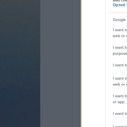
Opted 
Google 
I want t
web or d
I want t
purpose
I want 
I want t
web or d
I want t
or app.
I want t
I want t