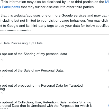
. This information may also be disclosed by us to third parties on the
IA
Participants
that may further disclose it to other third parties.
A
 that this website/app uses one or more Google services and may gath
k
including but not limited to your visit or usage behaviour. You may click 
 to Google and its third-party tags to use your data for below specifi
Él
ogle consent section.
Élm
l Data Processing Opt Outs
Mi 
o opt-out of the Sharing of my personal data.
Ar
In
20
202
o opt-out of the Sale of my Personal Data.
20
In
202
202
to opt-out of processing my Personal Data for Targeted
ing.
202
In
20
20
o opt-out of Collection, Use, Retention, Sale, and/or Sharing
20
ersonal Data that Is Unrelated with the Purposes for which it
lected.