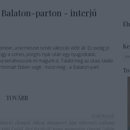
 Balaton-parton - interjú
Él
Ke
ember, a természet ismét változás előtt áll. Ez pedig jó
hogy a színes, pörgős nyár után egy nyugodtabb,
ba kerülhessünk mi magunk is. Találd meg az utad, találd
óniát! Ebben segít - most még - a Balaton-part
To
TOVÁBB
Szólj hozzá!
itáció
életmód
itthon
önismeret
jóga
útkeresés
csikung
Sütő Enikő
őszi fesztivál
Soma mamagésa
Grecsó Zoltán