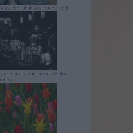
 legszebb ruhák Sissi budoárjából
yászmenet a Bulinegyedért? Mi van itt
mberek!