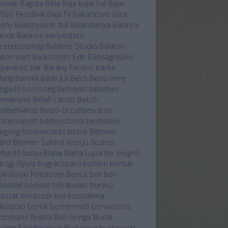
bonák
Bagota Béla
Baja
bajai hal
Bajai
főző Fesztivál
Baja TV
bakancsos túra
kony
Bakonyújvár
bál
Balánbánya
Balance
ance
Balance kényeztető
retetcsomag
Balance Stúdió
Balaton
aton-part
Balázsovits Edit
Bánsági Ildikó
yaváros
bár
Bárány Ferenc
barka
lang
barokk
Básti Juli
Bécs
Bedő Imre
ogadó közösség
befolyás
békebeli
temények
Bélafi László
Belső-
sébetváros
Belső-Erzsébetváros
nkacsoport
bérboszorka
bestseller
egség
biodiverzitás
birtok
Bittman
lárd
Bittman Szilárd interjú
Bizánci
zfürdő
bizsu
Blaha
Blaha Lujza tér
blogról
rogi Gyula
bográcsparti
bohém borbár
yki
Bolyki Pincészet
Bonca
bor
bor-
koládé kóstoló
bőrápolás
borász
ászat
borászok
borászszakma
kóstoló
borok
bortermelő
borvacsora
zorkány
Bratka Bori
bringa
Budai
sangi Fánkfesztivál
Budapest
budapesti