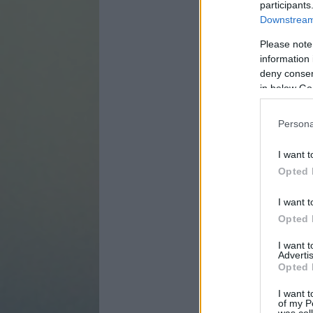
participants
Downstream 
Please note
information 
deny consent
in below Go
Persona
I want t
Opted 
I want t
Opted 
I want 
Advertis
Opted 
I want t
of my P
was col