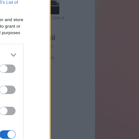
B’s List of
 tihanyi Echo csapata büszke a
er and store
utyabarátságra
to grant or
ed purposes
ményvadász blogról
ényvadászat - Oldal ajánló
ez + Felhasználási feltételek
chívum
25 május
(
1
)
5 január
(
2
)
24 december
(
1
)
4 október
(
2
)
4 június
(
1
)
4 január
(
1
)
23 december
(
1
)
23 november
(
1
)
23 szeptember
(
1
)