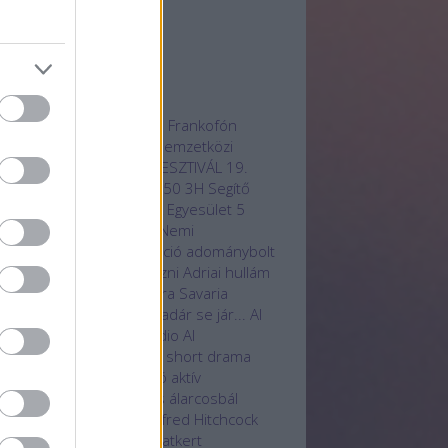
3 március
(
1
)
3 február
(
1
)
vább
...
mkék
radjotthon
100 film
12. Frankofón
mnapokon
16. Anilogue Nemzetközi
mációs
17. OLASZ FILMFESZTIVÁL
19.
zadi receptek
20 éves
250
3H Segítő
hasznú Egyesület
3H SK Egyesület
5
önleges hotelszoba
85. Nemi
rfesztivál
A.I.
Aat
aberráció
adománybolt
ományosztás
adományozni
Adriai hullám
 Service
Ady Endre
Agora Savaria
turális Központ
Ahol a madár se jár...
AI
technológia
Aillusion Studio
AI
ernational Film Festival
AI short drama
ndékutalvány
ajánló
akció
aktív
apcsolódás
aktív pihenés
álarcosbál
bum
Alcsúti Arborétum
Alfred Hitchcock
otás
alkotók
állatbarát
Állatkert