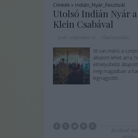
Címkék
»
Indián_Nyár_Fesztivál
Utolsó Indián Nyár a
Klein Csabával
2018. szeptember 10.
-
Élményvadász
Itt van máris a szept
alkalom lehet arra, 
elmélyültebb állapot
meg magadban a harm
legnagyobb…
fesztivál
med
Alsóörs