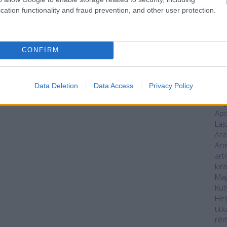
áll
cation functionality and fraud prevention, and other user protection.
kas
alvi
Ani
an
CONFIRM
ant
Any
han
Data Deletion
Data Access
Privacy Policy
nap
Any
Apo
Laj
Ara
Ar
art
kir
Mag
Kut
Hel
titk
rém