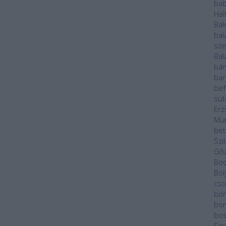
ba
Hal
Ba
bal
sze
Bal
bán
bar
bef
sü
Erz
Mu
bet
Szi
Gő
Bod
Bol
cso
bor
bor
bos
Far