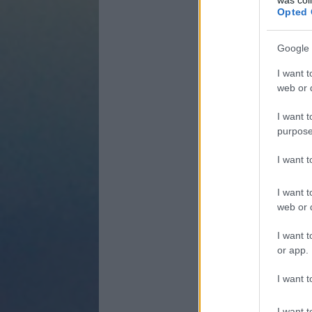
Opted 
Google 
I want t
web or d
I want t
purpose
I want 
I want t
web or d
I want t
or app.
I want t
I want t