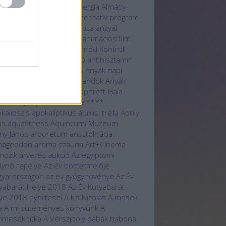
atmentés
állatvédelem
allergia
Almásy-
tély
Alsóörs
alternatív
alternatív program
lág
Amon-Ré
Anachronistica
angyal
logue Fesztivál
animáció
animációs film
kh
Antal Nimród
Antal Nimród Kontroll
i-valentin
antiaging stúdió
antihisztamin
ák napi
Anyák napi futás
Anyák napi
gverseny
Anyák napi kalandok
Anyák
i libegőzés
Anyák napi Operett Gála
ák Napja
Aphrodite Hotel****
kalipszis
apokaliptikus
áprilisi tréfa
Áprily
os
aquafitness
Aquincumi Múzeum
ny János
arborétum
arisztokrácia
mageddon
aroma szauna
Art+Cinema
mozik
árverés
aukció
Az egyiptomi
álynő rejtélye
Az év bortermelője
yarországon
az év gyógynövénye
Az Év
yabarát Helye 2018
Az Év Kutyabarát
ye 2018 nyertesei
A kis Nicolas
A mesék
a
A mi süteményes könyvünk
A
mesék titka
A Vérszipoly
babák
babona