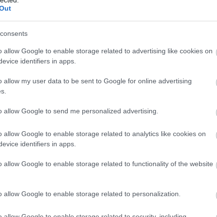
202
Out
202
To
consents
Cí
o allow Google to enable storage related to advertising like cookies on
#ma
evice identifiers in apps.
Fil
Ani
o allow my user data to be sent to Google for online advertising
szá
s.
Köz
kül
to allow Google to send me personalized advertising.
Epe
ad
o allow Google to enable storage related to analytics like cookies on
ADS
evice identifiers in apps.
Kul
AI-
o allow Google to enable storage related to functionality of the website
Int
ajá
kik
o allow Google to enable storage related to personalization.
al
alk
o allow Google to enable storage related to security, including