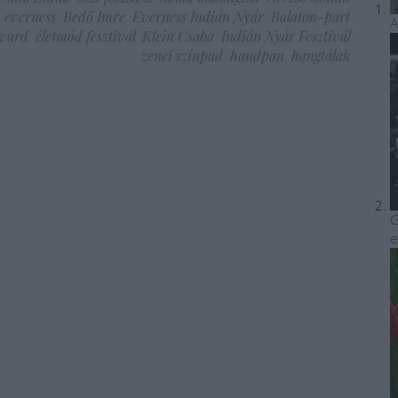
everness
Bedő Imre
Everness Indián Nyár
Balaton-part
A
evard
életmód fesztivál
Klein Csaba
Indián Nyár Fesztivál
zenei színpad
handpan
hangtálak
G
e