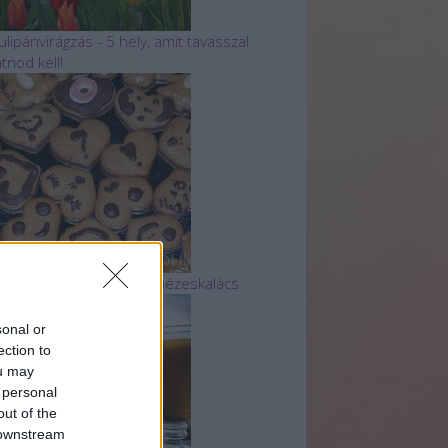
ulipánvirágzás - 5 hely, amit tavasszal
átnod kell!
 legtutibb finom, puha mézeskalács
sonal or
ection to
ou may
 personal
out of the
 downstream