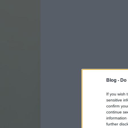
Blog -
Do 
If you wish 
sensitive in
confirm you
continue se
information 
further disc