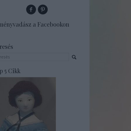
ményvadász a Facebookon
resés
p 5 Cikk