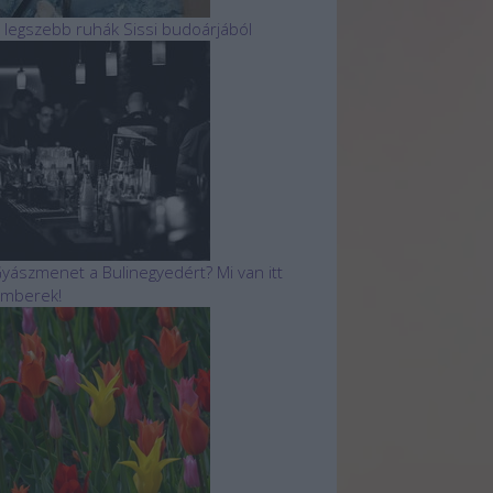
 legszebb ruhák Sissi budoárjából
yászmenet a Bulinegyedért? Mi van itt
mberek!