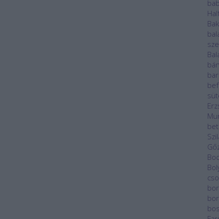
ba
Hal
Ba
bal
sze
Bal
bán
bar
bef
sü
Erz
Mu
bet
Szi
Gő
Bod
Bol
cso
bor
bor
bos
Far