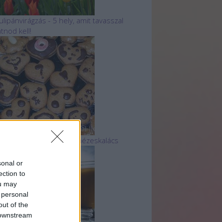
ulipánvirágzás - 5 hely, amit tavasszal
átnod kell!
 legtutibb finom, puha mézeskalács
sonal or
ection to
ou may
 personal
out of the
 downstream