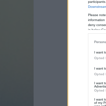
participants
Downstream 
Please note
information 
deny consent
in below Go
Persona
I want t
Opted 
I want t
Opted 
I want 
Advertis
Opted 
I want t
of my P
was col