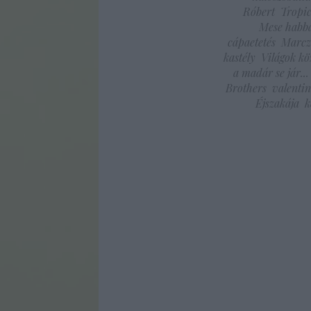
Róbert
Tropi
Mese habba
cápaetetés
Marcz
kastély
Világok kö
a madár se jár...
Brothers
valenti
Éjszakája
k