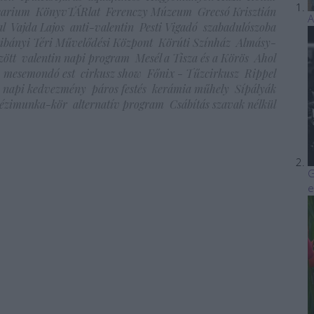
carium
KönyvTÁRlat
Ferenczy Múzeum
Grecsó Krisztián
A
l
Vajda Lajos
anti-valentin
Pesti Vigadó
szabadulószoba
ibányi Téri Művelődési Központ
Körúti Színház
Almásy-
zött
valentin napi program
Mesél a Tisza és a Körös
Ahol
mesemondó est
cirkusz show
Főnix - Tűzcirkusz
Rippel
n napi kedvezmény
páros festés
kerámia műhely
Sípályák
ézimunka-kör
alternatív program
Csábítás szavak nélkül
G
e