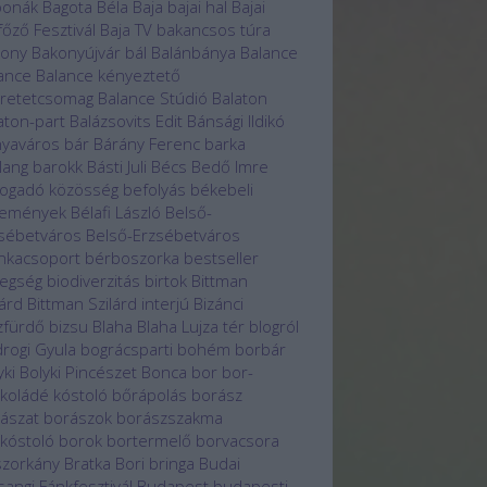
bonák
Bagota Béla
Baja
bajai hal
Bajai
főző Fesztivál
Baja TV
bakancsos túra
kony
Bakonyújvár
bál
Balánbánya
Balance
ance
Balance kényeztető
retetcsomag
Balance Stúdió
Balaton
aton-part
Balázsovits Edit
Bánsági Ildikó
yaváros
bár
Bárány Ferenc
barka
lang
barokk
Básti Juli
Bécs
Bedő Imre
ogadó közösség
befolyás
békebeli
temények
Bélafi László
Belső-
sébetváros
Belső-Erzsébetváros
nkacsoport
bérboszorka
bestseller
egség
biodiverzitás
birtok
Bittman
lárd
Bittman Szilárd interjú
Bizánci
zfürdő
bizsu
Blaha
Blaha Lujza tér
blogról
rogi Gyula
bográcsparti
bohém borbár
yki
Bolyki Pincészet
Bonca
bor
bor-
koládé kóstoló
bőrápolás
borász
ászat
borászok
borászszakma
kóstoló
borok
bortermelő
borvacsora
zorkány
Bratka Bori
bringa
Budai
sangi Fánkfesztivál
Budapest
budapesti