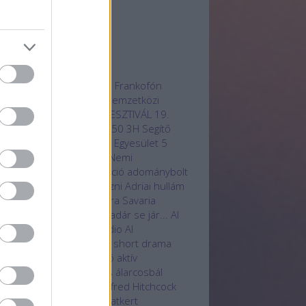
3 március
(
1
)
3 február
(
1
)
vább
...
mkék
radjotthon
100 film
12. Frankofón
mnapokon
16. Anilogue Nemzetközi
mációs
17. OLASZ FILMFESZTIVÁL
19.
zadi receptek
20 éves
250
3H Segítő
hasznú Egyesület
3H SK Egyesület
5
önleges hotelszoba
85. Nemi
rfesztivál
A.I.
Aat
aberráció
adománybolt
ományosztás
adományozni
Adriai hullám
 Service
Ady Endre
Agora Savaria
turális Központ
Ahol a madár se jár...
AI
technológia
Aillusion Studio
AI
ernational Film Festival
AI short drama
ndékutalvány
ajánló
akció
aktív
apcsolódás
aktív pihenés
álarcosbál
bum
Alcsúti Arborétum
Alfred Hitchcock
otás
alkotók
állatbarát
Állatkert