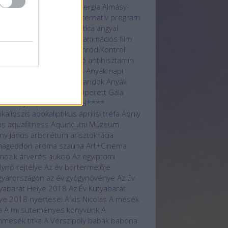
atmentés
állatvédelem
allergia
Almásy-
tély
Alsóörs
alternatív
alternatív program
lág
Amon-Ré
Anachronistica
angyal
logue Fesztivál
animáció
animációs film
kh
Antal Nimród
Antal Nimród Kontroll
i-valentin
antiaging stúdió
antihisztamin
ák napi
Anyák napi futás
Anyák napi
gverseny
Anyák napi kalandok
Anyák
i libegőzés
Anyák napi Operett Gála
ák Napja
Aphrodite Hotel****
kalipszis
apokaliptikus
áprilisi tréfa
Áprily
os
aquafitness
Aquincumi Múzeum
ny János
arborétum
arisztokrácia
mageddon
aroma szauna
Art+Cinema
mozik
árverés
aukció
Az egyiptomi
álynő rejtélye
Az év bortermelője
yarországon
az év gyógynövénye
Az Év
yabarát Helye 2018
Az Év Kutyabarát
ye 2018 nyertesei
A kis Nicolas
A mesék
a
A mi süteményes könyvünk
A
mesék titka
A Vérszipoly
babák
babona