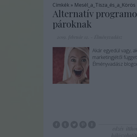
Címkék
»
Mesél_a_Tisza_és_a_Körös
Alternatív programo
pároknak
2019. február 12.
-
Élményvadász
Akár egyedül vagy, a
marketingjétől függe
Élményvadász blogo
edzés
ittho
hálószobatit