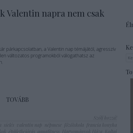
k Valentin napra nem csak
Él
Ke
kár párkapcsolatban, a Valentin nap témájától, agresszív
tlen változatos programokból válogathatsz az
n.
To
TOVÁBB
Szólj hozzá!
n
síelés
valentin nap
népmese
főzőiskola
francia konyha
kok
épületbejárás
aquafitness
Hagyományok Háza
Koltai