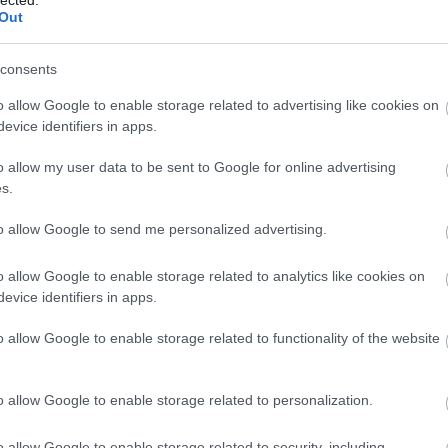
202
Out
202
To
consents
Cí
o allow Google to enable storage related to advertising like cookies on
#ma
evice identifiers in apps.
Fil
Ani
o allow my user data to be sent to Google for online advertising
szá
s.
Köz
kül
to allow Google to send me personalized advertising.
Epe
ad
o allow Google to enable storage related to analytics like cookies on
ADS
evice identifiers in apps.
Kul
AI-
o allow Google to enable storage related to functionality of the website
Int
ajá
kik
o allow Google to enable storage related to personalization.
al
alk
o allow Google to enable storage related to security, including