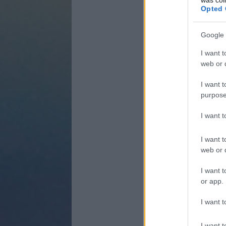
Opted 
Google 
I want t
web or d
I want t
purpose
I want 
I want t
web or d
I want t
or app.
I want t
I want t