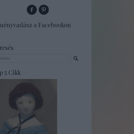
ményvadász a Facebookon
resés
p 5 Cikk