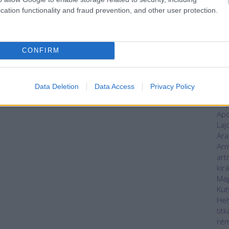
áll
cation functionality and fraud prevention, and other user protection.
kas
alvi
Ani
an
CONFIRM
ant
Any
han
Data Deletion
Data Access
Privacy Policy
nap
Any
Apo
Laj
Ara
Ar
art
kir
Mag
Kut
Hel
titk
rém