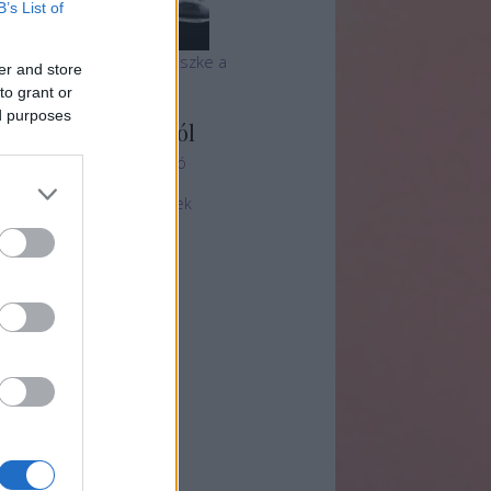
B’s List of
 tihanyi Echo csapata büszke a
er and store
utyabarátságra
to grant or
ed purposes
ményvadász blogról
ényvadászat - Oldal ajánló
ez + Felhasználási feltételek
chívum
25 május
(
1
)
5 január
(
2
)
24 december
(
1
)
4 október
(
2
)
4 június
(
1
)
4 január
(
1
)
23 december
(
1
)
23 november
(
1
)
23 szeptember
(
1
)