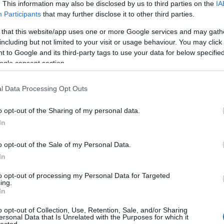
. This information may also be disclosed by us to third parties on the
IA
Participants
that may further disclose it to other third parties.
A
 that this website/app uses one or more Google services and may gath
k
including but not limited to your visit or usage behaviour. You may click 
 to Google and its third-party tags to use your data for below specifi
Él
ogle consent section.
Élm
l Data Processing Opt Outs
Mi 
o opt-out of the Sharing of my personal data.
Ar
In
20
202
o opt-out of the Sale of my Personal Data.
20
In
202
202
to opt-out of processing my Personal Data for Targeted
ing.
202
In
20
20
o opt-out of Collection, Use, Retention, Sale, and/or Sharing
20
ersonal Data that Is Unrelated with the Purposes for which it
lected.