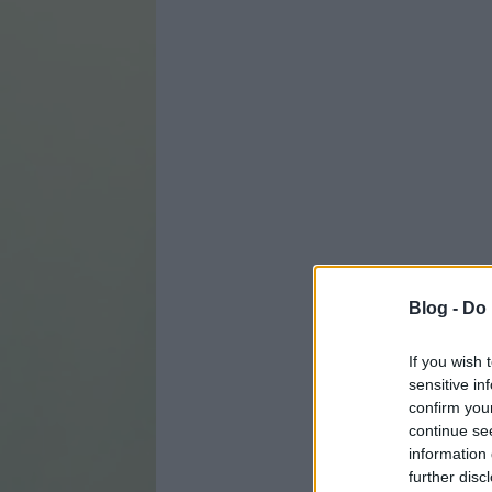
Blog -
Do 
If you wish 
sensitive in
confirm you
continue se
information 
further disc