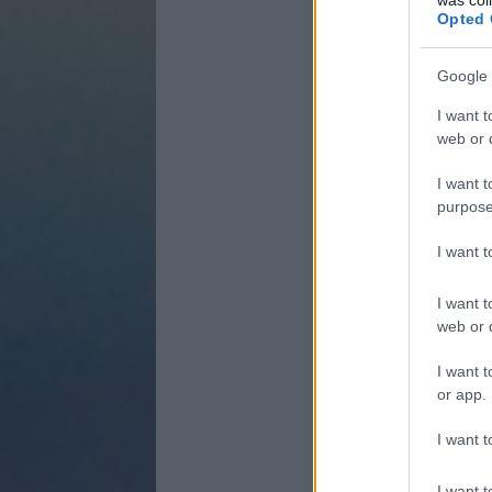
Opted 
Google 
I want t
web or d
I want t
purpose
I want 
I want t
web or d
I want t
or app.
I want t
I want t