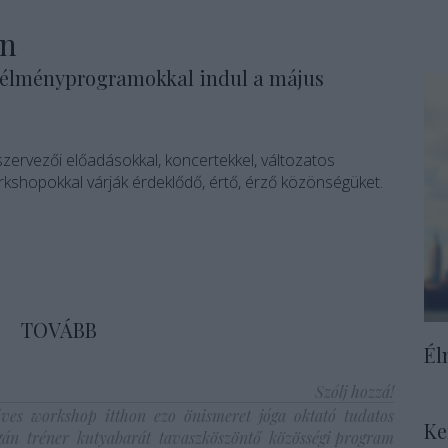
on
i élményprogramokkal indul a május
szervezői előadásokkal, koncertekkel, változatos
kshopokkal várják érdeklődő, értő, érző közönségüket.
TOVÁBB
Él
Szólj hozzá!
ves
workshop
itthon
ezo
önismeret
jóga
oktató
tudatos
Ke
gán
tréner
kutyabarát
tavaszköszöntő
közösségi program