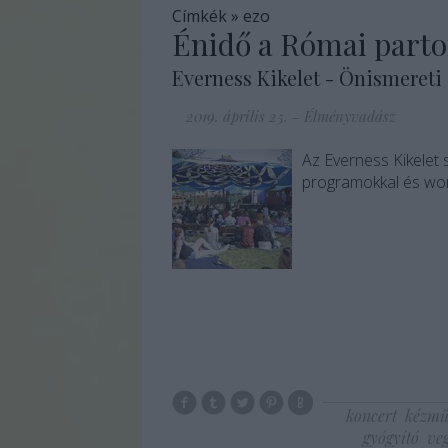
Címkék
»
ezo
Énidő a Római part
Everness Kikelet - Önismeret
2019. április 25.
-
Élményvadász
Az Everness Kikelet 
programokkal és wor
koncert
kézmű
gyógyító
ve