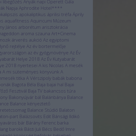
i libegőzés
Anyák napi Operett Gála
ák Napja
Aphrodite Hotel****
kalipszis
apokaliptikus
áprilisi tréfa
Áprily
os
aquafitness
Aquincumi Múzeum
ny János
arborétum
arisztokrácia
mageddon
aroma szauna
Art+Cinema
mozik
árverés
aukció
Az egyiptomi
álynő rejtélye
Az év bortermelője
yarországon
az év gyógynövénye
Az Év
yabarát Helye 2018
Az Év Kutyabarát
ye 2018 nyertesei
A kis Nicolas
A mesék
a
A mi süteményes könyvünk
A
mesék titka
A Vérszipoly
babák
babona
bonák
Bagota Béla
Baja
bajai hal
Bajai
főző Fesztivál
Baja TV
bakancsos túra
kony
Bakonyújvár
bál
Balánbánya
Balance
ance
Balance kényeztető
retetcsomag
Balance Stúdió
Balaton
aton-part
Balázsovits Edit
Bánsági Ildikó
yaváros
bár
Bárány Ferenc
barka
lang
barokk
Básti Juli
Bécs
Bedő Imre
ogadó közösség
befolyás
békebeli