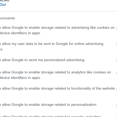
Mi 
Out
Ar
consents
20
o allow Google to enable storage related to advertising like cookies on
202
evice identifiers in apps.
20
202
o allow my user data to be sent to Google for online advertising
202
s.
202
20
to allow Google to send me personalized advertising.
20
20
o allow Google to enable storage related to analytics like cookies on
202
evice identifiers in apps.
202
To
o allow Google to enable storage related to functionality of the website
Cí
#ma
o allow Google to enable storage related to personalization.
Fil
Ani
o allow Google to enable storage related to security, including