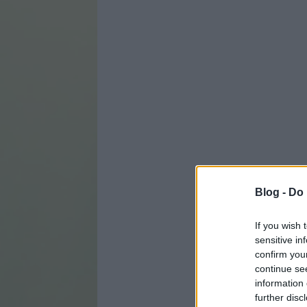
Blog -
Do 
If you wish 
sensitive in
confirm you
continue se
information 
further disc