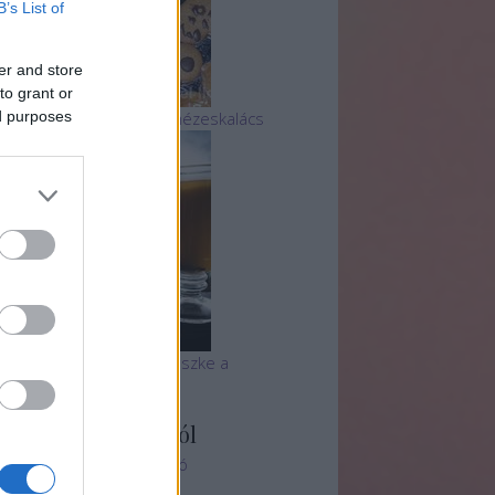
B’s List of
er and store
to grant or
ed purposes
 legtutibb finom, puha mézeskalács
 tihanyi Echo csapata büszke a
utyabarátságra
ményvadász blogról
ényvadászat - Oldal ajánló