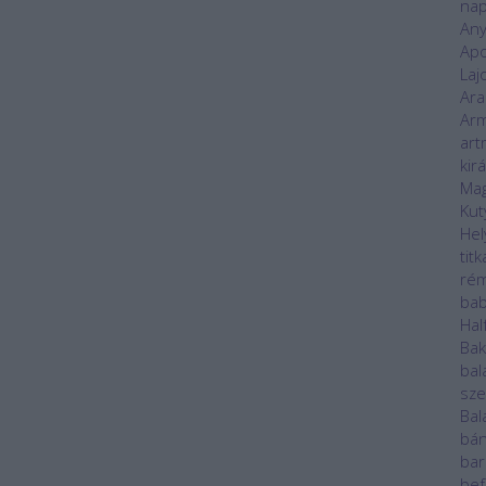
nap
Any
Apo
Laj
Ara
Ar
art
kir
Mag
Kut
Hel
titk
rém
ba
Hal
Ba
bal
sze
Bal
bán
bar
bef