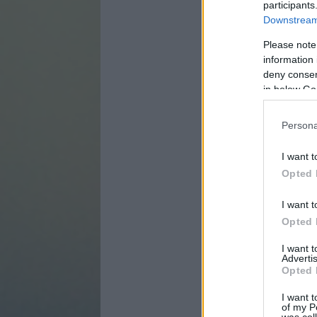
participants
Downstream 
Please note
information 
deny consent
in below Go
Persona
I want t
Opted 
I want t
Opted 
I want 
Advertis
Opted 
I want t
of my P
was col