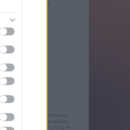
ez + Felhasználási feltételek
chívum
25 május
(
1
)
5 január
(
2
)
24 december
(
1
)
4 október
(
2
)
4 június
(
1
)
4 január
(
1
)
23 december
(
1
)
23 november
(
1
)
23 szeptember
(
1
)
3 március
(
1
)
3 február
(
1
)
vább
...
mkék
radjotthon
100 film
12. Frankofón
mnapokon
16. Anilogue Nemzetközi
mációs
17. OLASZ FILMFESZTIVÁL
19.