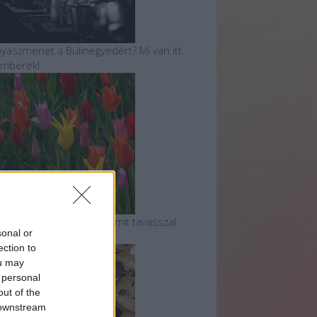
yászmenet a Bulinegyedért? Mi van itt
mberek!
ulipánvirágzás - 5 hely, amit tavasszal
sonal or
átnod kell!
ection to
ou may
 personal
out of the
 downstream