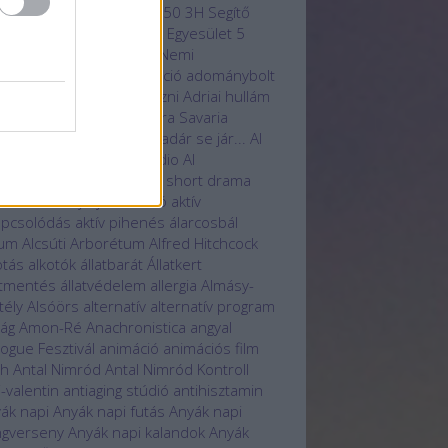
zadi receptek
20 éves
250
3H Segítő
hasznú Egyesület
3H SK Egyesület
5
önleges hotelszoba
85. Nemi
rfesztivál
A.I.
Aat
aberráció
adománybolt
ományosztás
adományozni
Adriai hullám
 Service
Ady Endre
Agora Savaria
turális Központ
Ahol a madár se jár...
AI
technológia
Aillusion Studio
AI
ernational Film Festival
AI short drama
ndékutalvány
ajánló
akció
aktív
apcsolódás
aktív pihenés
álarcosbál
bum
Alcsúti Arborétum
Alfred Hitchcock
otás
alkotók
állatbarát
Állatkert
atmentés
állatvédelem
allergia
Almásy-
tély
Alsóörs
alternatív
alternatív program
lág
Amon-Ré
Anachronistica
angyal
logue Fesztivál
animáció
animációs film
kh
Antal Nimród
Antal Nimród Kontroll
i-valentin
antiaging stúdió
antihisztamin
ák napi
Anyák napi futás
Anyák napi
gverseny
Anyák napi kalandok
Anyák