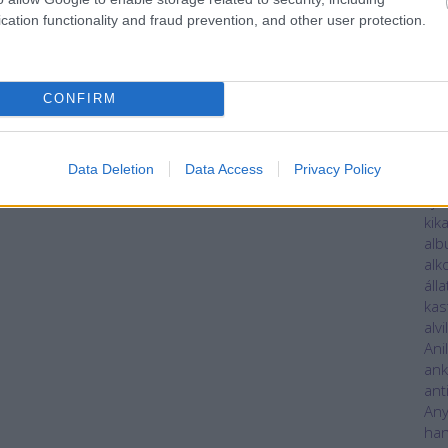
szá
cation functionality and fraud prevention, and other user protection.
Köz
kül
Epe
ad
CONFIRM
ADS
Kul
AI-
Data Deletion
Data Access
Privacy Policy
Int
ajá
kik
al
alk
áll
kas
alvi
Ani
an
ant
Any
han