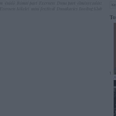
am
énidő
Római part
Everness
Duna part
élményvadász
Everness Kikelet
mini fesztivál
Dunakavics Bowling Klub
To
A