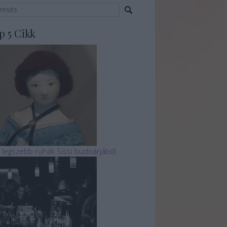
p 5 Cikk
 legszebb ruhák Sissi budoárjából