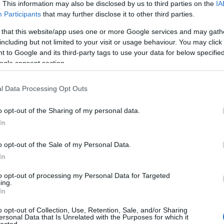
. This information may also be disclosed by us to third parties on the
IA
Participants
that may further disclose it to other third parties.
 that this website/app uses one or more Google services and may gath
including but not limited to your visit or usage behaviour. You may click 
 to Google and its third-party tags to use your data for below specifi
A
ogle consent section.
l Data Processing Opt Outs
o opt-out of the Sharing of my personal data.
In
o opt-out of the Sale of my Personal Data.
In
A
k
to opt-out of processing my Personal Data for Targeted
ing.
In
Él
Élm
o opt-out of Collection, Use, Retention, Sale, and/or Sharing
ersonal Data that Is Unrelated with the Purposes for which it
lected.