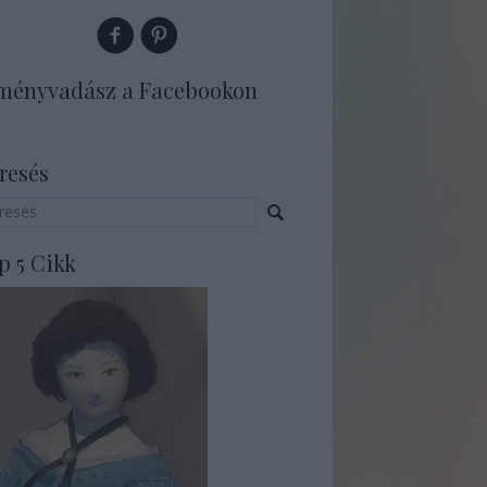
ményvadász a Facebookon
resés
p 5 Cikk