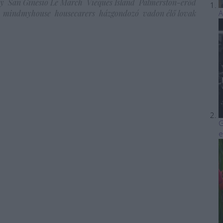
y
San Ginesio Le March
Vieques Island
Palmerston-erőd
mindmyhouse
housecarers
házgondozó
vadon élő lovak
A
G
e