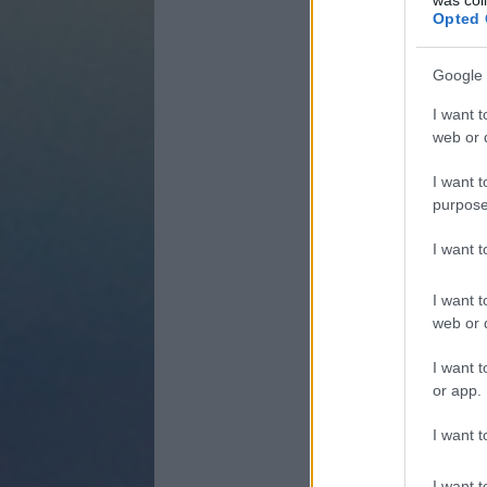
Opted 
Google 
I want t
web or d
I want t
purpose
I want 
I want t
web or d
I want t
or app.
I want t
I want t