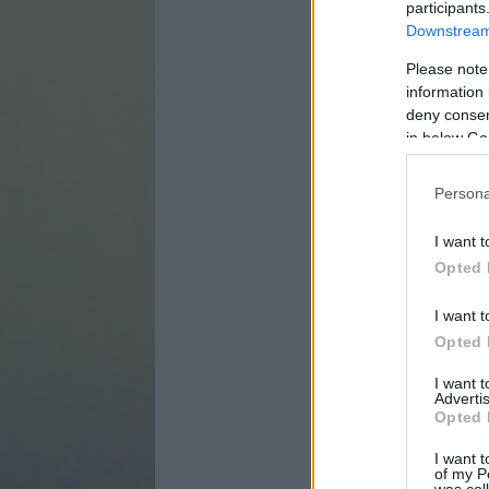
participants
Downstream 
Please note
information 
deny consent
in below Go
Persona
I want t
Opted 
I want t
Opted 
I want 
Advertis
Opted 
I want t
of my P
was col