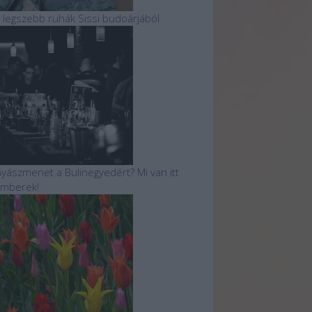
 legszebb ruhák Sissi budoárjából
yászmenet a Bulinegyedért? Mi van itt
mberek!