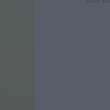
házőrzés
Tenb