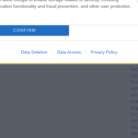
áll
cation functionality and fraud prevention, and other user protection.
kas
alvi
Ani
an
CONFIRM
ant
Any
han
Data Deletion
Data Access
Privacy Policy
nap
Any
Apo
Laj
Ara
Ar
art
kir
Mag
Kut
Hel
titk
rém