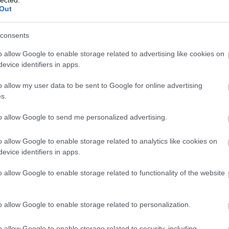
202
Out
202
To
consents
Cí
o allow Google to enable storage related to advertising like cookies on
#ma
evice identifiers in apps.
Fil
Ani
o allow my user data to be sent to Google for online advertising
szá
s.
Köz
kül
to allow Google to send me personalized advertising.
Epe
ad
o allow Google to enable storage related to analytics like cookies on
ADS
evice identifiers in apps.
Kul
AI-
o allow Google to enable storage related to functionality of the website
Int
ajá
kik
o allow Google to enable storage related to personalization.
al
alk
o allow Google to enable storage related to security, including