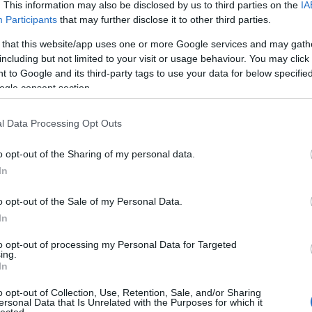
. This information may also be disclosed by us to third parties on the
IA
Participants
that may further disclose it to other third parties.
A
 that this website/app uses one or more Google services and may gath
k
including but not limited to your visit or usage behaviour. You may click 
 to Google and its third-party tags to use your data for below specifi
Él
ogle consent section.
Élm
l Data Processing Opt Outs
Mi 
o opt-out of the Sharing of my personal data.
Ar
In
20
202
o opt-out of the Sale of my Personal Data.
20
In
202
202
to opt-out of processing my Personal Data for Targeted
ing.
202
In
20
20
o opt-out of Collection, Use, Retention, Sale, and/or Sharing
20
ersonal Data that Is Unrelated with the Purposes for which it
lected.