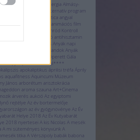
atmentés
állatvédelem
allergia
Almásy-
tély
Alsóörs
alternatív
alternatív program
lág
Amon-Ré
Anachronistica
angyal
logue Fesztivál
animáció
animációs film
kh
Antal Nimród
Antal Nimród Kontroll
i-valentin
antiaging stúdió
antihisztamin
ák napi
Anyák napi futás
Anyák napi
gverseny
Anyák napi kalandok
Anyák
i libegőzés
Anyák napi Operett Gála
ák Napja
Aphrodite Hotel****
kalipszis
apokaliptikus
áprilisi tréfa
Áprily
os
aquafitness
Aquincumi Múzeum
ny János
arborétum
arisztokrácia
mageddon
aroma szauna
Art+Cinema
mozik
árverés
aukció
Az egyiptomi
álynő rejtélye
Az év bortermelője
yarországon
az év gyógynövénye
Az Év
yabarát Helye 2018
Az Év Kutyabarát
ye 2018 nyertesei
A kis Nicolas
A mesék
a
A mi süteményes könyvünk
A
mesék titka
A Vérszipoly
babák
babona