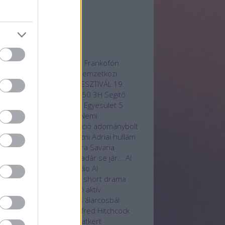
3 március
(
1
)
3 február
(
1
)
vább
...
mkék
radjotthon
100 film
12. Frankofón
mnapokon
16. Anilogue Nemzetközi
mációs
17. OLASZ FILMFESZTIVÁL
19.
zadi receptek
20 éves
250
3H Segítő
hasznú Egyesület
3H SK Egyesület
5
önleges hotelszoba
85. Nemi
rfesztivál
A.I.
Aat
aberráció
adománybolt
ományosztás
adományozni
Adriai hullám
 Service
Ady Endre
Agora Savaria
turális Központ
Ahol a madár se jár...
AI
technológia
Aillusion Studio
AI
ernational Film Festival
AI short drama
ndékutalvány
ajánló
akció
aktív
apcsolódás
aktív pihenés
álarcosbál
bum
Alcsúti Arborétum
Alfred Hitchcock
otás
alkotók
állatbarát
Állatkert