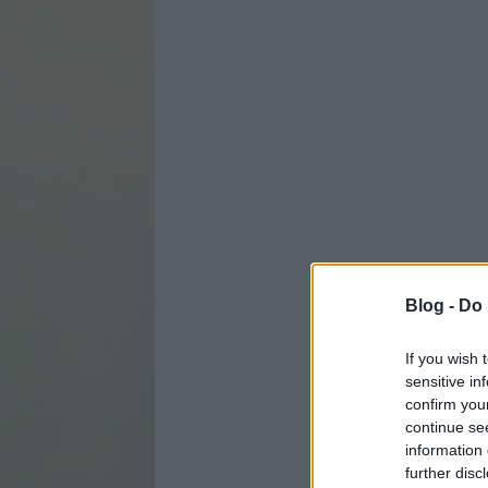
Blog -
Do 
If you wish 
sensitive in
confirm you
continue se
information 
further disc