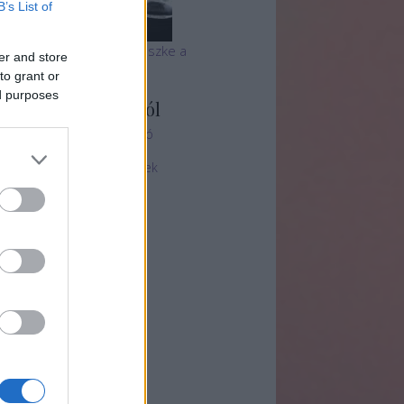
B’s List of
 tihanyi Echo csapata büszke a
er and store
utyabarátságra
to grant or
ed purposes
ményvadász blogról
ényvadászat - Oldal ajánló
ez + Felhasználási feltételek
chívum
25 május
(
1
)
5 január
(
2
)
24 december
(
1
)
4 október
(
2
)
4 június
(
1
)
4 január
(
1
)
23 december
(
1
)
23 november
(
1
)
23 szeptember
(
1
)