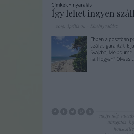
Címkék
»
nyaralás
Így lehet ingyen szál
2019. április 01.
-
Élményvadász
Ebben a posztban pá
szállás garantált. El
Svájcba, Melbourne-
ra. Hogyan? Olvass u
nagyvilág
utazás
utazgatás
in
housesitte