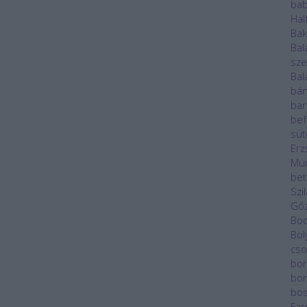
ba
Hal
Ba
Bal
sze
Bal
bán
bar
bef
sü
Erz
Mu
bet
Szi
Gő
Bod
Bol
cso
bor
bor
bos
Far