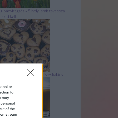
ulipánvirágzás - 5 hely, amit tavasszal
átnod kell!
 legtutibb finom, puha mézeskalács
sonal or
ection to
ou may
 personal
out of the
 downstream