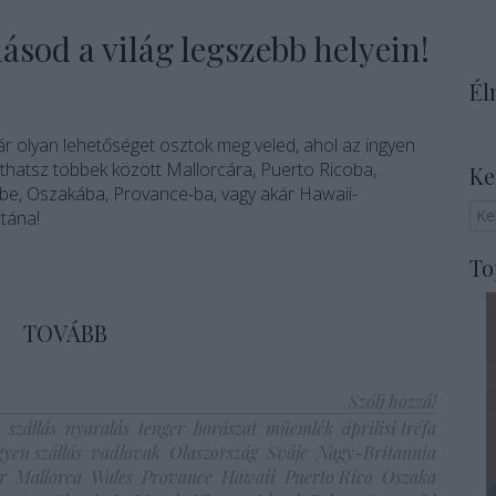
lásod a világ legszebb helyein!
Él
r olyan lehetőséget osztok meg veled, ahol az ingyen
juthatsz többek között Mallorcára, Puerto Ricoba,
Ke
be, Oszakába, Provance-ba, vagy akár Hawaii-
tána!
To
TOVÁBB
Szólj hozzá!
szállás
nyaralás
tenger
borászat
műemlék
áprilisi tréfa
gyen szállás
vadlovak
Olaszország
Svájc
Nagy-Britannia
r
Mallorca
Wales
Provance
Hawaii
Puerto Rico
Oszaka