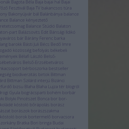
bonák
Bagota Béla
Baja
bajai hal
Bajai
főző Fesztivál
Baja TV
bakancsos túra
kony
Bakonyújvár
bál
Balánbánya
balance
ance
Balance kényeztető
retetcsomag
Balance Stúdió
Balaton
aton-part
Balázsovits Edit
Bánsági Ildikó
yaváros
bár
Bárány Ferenc
barka
lang
barokk
Básti Juli
Bécs
Bedő Imre
ogadó közösség
befolyás
békebeli
temények
Bélafi László
Belső-
sébetváros
Belső-Erzsébetváros
nkacsoport
bérboszorka
bestseller
egség
biodiverzitás
birtok
Bittman
lárd
Bittman Szilárd interjú
Bizánci
zfürdő
bizsu
Blaha
Blaha Lujza tér
blogról
rogi Gyula
bográcsparti
bohém borbár
yki
Bolyki Pincészet
Bonca
bor
bor-
koládé kóstoló
bőrápolás
borász
ászat
borászok
borászszakma
kóstoló
borok
bortermelő
borvacsora
zorkány
Bratka Bori
bringa
Budai
sangi Fánkfesztivál
Budapest
budapesti